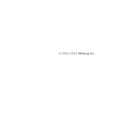
© 2001-2021
Mofang Inc.