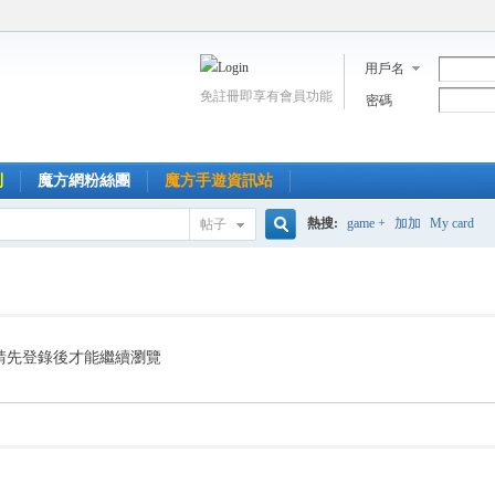
用戶名
免註冊即享有會員功能
密碼
到
魔方網粉絲團
魔方手遊資訊站
熱搜:
game +
加加
My card
帖子
搜
索
請先登錄後才能繼續瀏覽