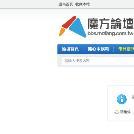
設為首頁
收藏本站
論壇首頁
開心水族箱
每日簽
請稍候...