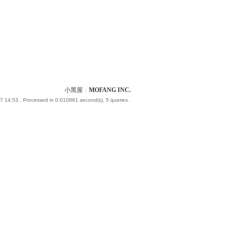
小黑屋
|
MOFANG INC.
7 14:53
, Processed in 0.010881 second(s), 5 queries .