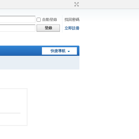
自動登錄
找回密碼
登錄
立即註冊
快捷導航