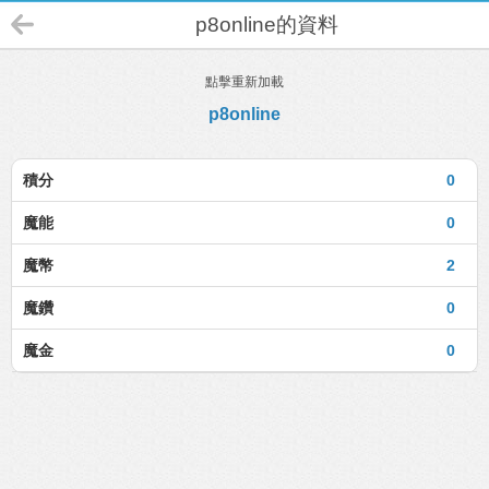
p8online的資料
點擊重新加載
p8online
積分
0
魔能
0
魔幣
2
魔鑽
0
魔金
0