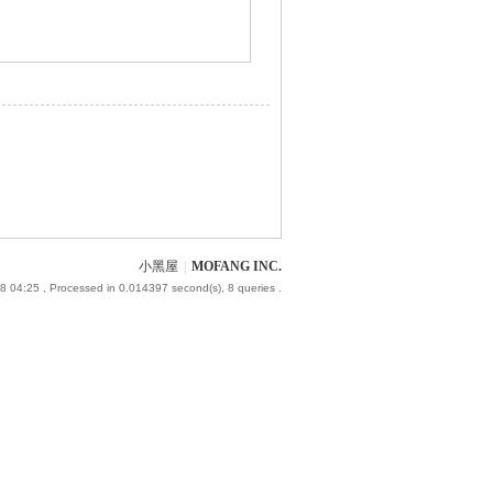
小黑屋
|
MOFANG INC.
8 04:25
, Processed in 0.014397 second(s), 8 queries .