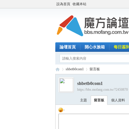
設為首頁
收藏本站
論壇首頁
開心水族箱
每日簽
shbetb0com1
留言板
shbetb0com1
https://bbs.mofang.com.tw/?2450870
魔
›
›
主題
留言板
個人資料