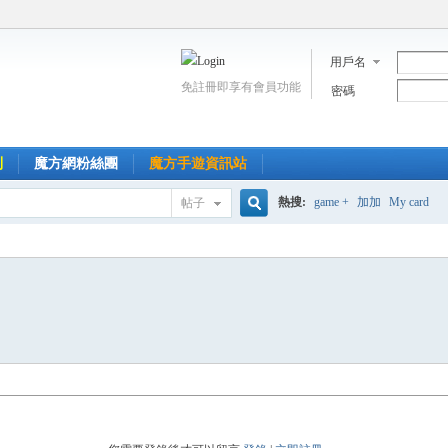
用戶名
免註冊即享有會員功能
密碼
到
魔方網粉絲團
魔方手遊資訊站
熱搜:
game +
加加
My card
帖子
搜
索