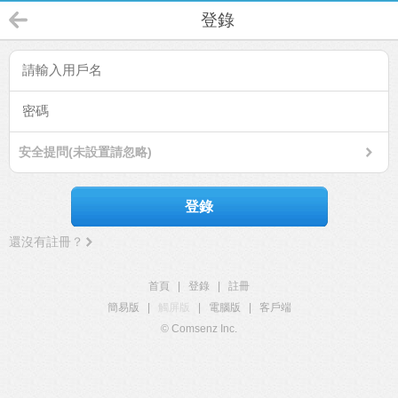
登錄
安全提問(未設置請忽略)
登錄
還沒有註冊？
首頁
|
登錄
|
註冊
簡易版
|
觸屏版
|
電腦版
|
客戶端
© Comsenz Inc.