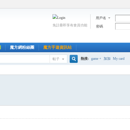
用戶名
免註冊即享有會員功能
密碼
到
魔方網粉絲團
魔方手遊資訊站
熱搜:
game +
加加
My card
帖子
搜
索