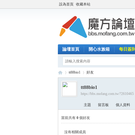
設為首頁
收藏本站
論壇首頁
開心水族箱
每日簽
tt88bio1
好友
tt88bio1
https://bbs.mofang.com.tw/?2610465
魔
›
›
主題
留言板
個人資料
當前共有
0
個好友
沒有相關成員