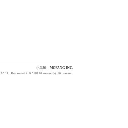
小黑屋
|
MOFANG INC.
 10:12
, Processed in 0.018710 second(s), 16 queries .