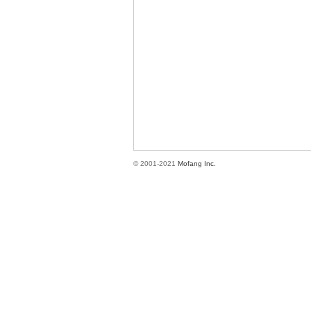
方
© 2001-2021
Mofang Inc.
網