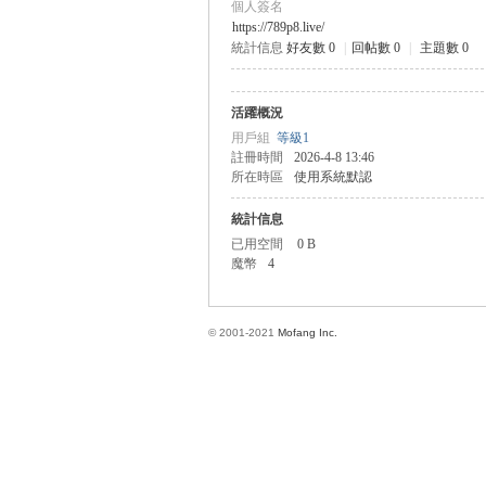
個人簽名
https://789p8.live/
統計信息
好友數 0
|
回帖數 0
|
主題數 0
方
活躍概況
用戶組
等級1
註冊時間
2026-4-8 13:46
所在時區
使用系統默認
統計信息
已用空間
0 B
魔幣
4
網
© 2001-2021
Mofang Inc.