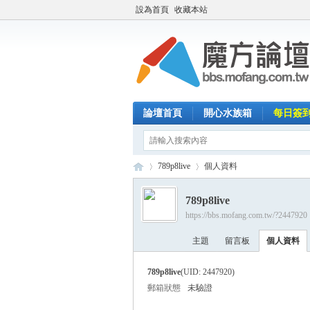
設為首頁
收藏本站
論壇首頁
開心水族箱
每日簽
789p8live
個人資料
789p8live
https://bbs.mofang.com.tw/?2447920
魔
›
›
主題
留言板
個人資料
789p8live
(UID: 2447920)
郵箱狀態
未驗證