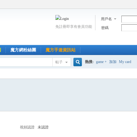
用戶名
免註冊即享有會員功能
密碼
到
魔方網粉絲團
魔方手遊資訊站
熱搜:
game +
加加
My card
帖子
搜
索
視頻認證
未認證