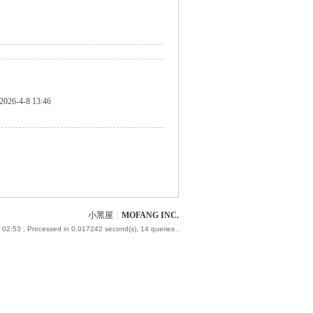
2026-4-8 13:46
小黑屋
|
MOFANG INC.
 02:53
, Processed in 0.017242 second(s), 14 queries .