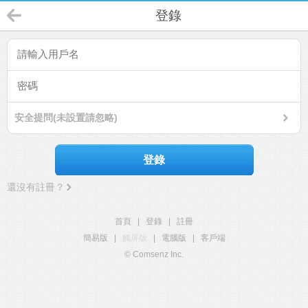
登錄
安全提問(未設置請忽略)
登錄
還沒有註冊？
首頁
|
登錄
|
註冊
簡易版
|
觸屏版
|
電腦版
|
客戶端
© Comsenz Inc.