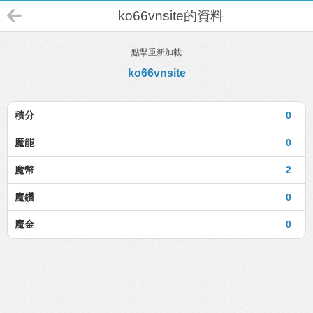
ko66vnsite的資料
點擊重新加載
ko66vnsite
積分
0
魔能
0
魔幣
2
魔鑽
0
魔金
0