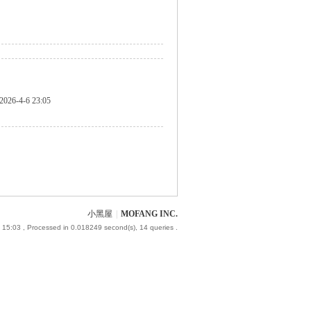
2026-4-6 23:05
小黑屋
|
MOFANG INC.
 15:03
, Processed in 0.018249 second(s), 14 queries .