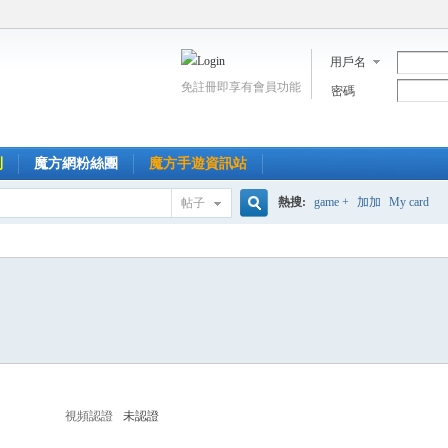
用戶名
免註冊即享有會員功能
密碼
到
魔方網粉絲團
魔方手遊資訊站
熱搜:
game +
加加
My card
帖子
搜
索
視頻認證
未認證