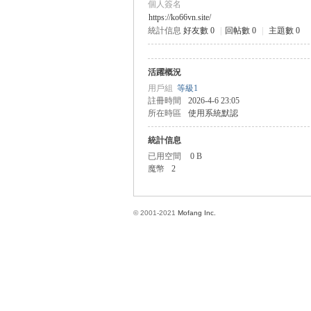
個人簽名
https://ko66vn.site/
統計信息
好友數 0
|
回帖數 0
|
主題數 0
方
活躍概況
用戶組
等級1
註冊時間
2026-4-6 23:05
所在時區
使用系統默認
統計信息
已用空間
0 B
魔幣
2
網
© 2001-2021
Mofang Inc.