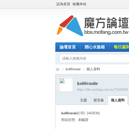
設為首頁
收藏本站
論壇首頁
開心水族箱
每日簽
ko66vnsite
個人資料
ko66vnsite
https://bbs.mofang.com.tw/?2445830
魔
›
›
主題
留言板
個人資料
ko66vnsite
(UID: 2445830)
郵箱狀態
未驗證