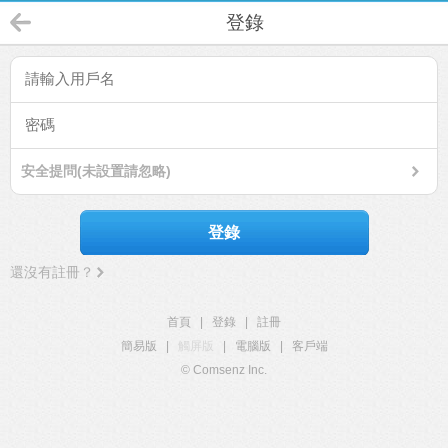
登錄
安全提問(未設置請忽略)
登錄
還沒有註冊？
首頁
|
登錄
|
註冊
簡易版
|
觸屏版
|
電腦版
|
客戶端
© Comsenz Inc.