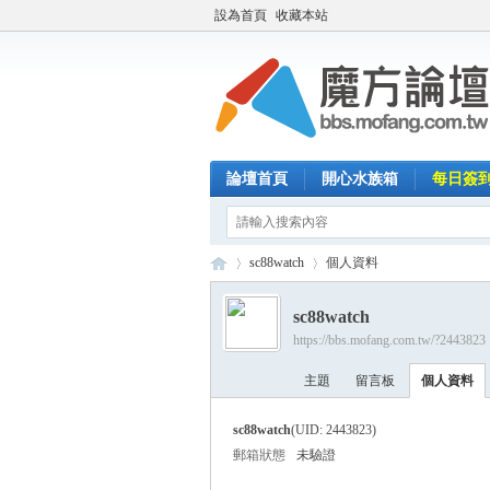
設為首頁
收藏本站
論壇首頁
開心水族箱
每日簽
sc88watch
個人資料
sc88watch
https://bbs.mofang.com.tw/?2443823
魔
›
›
主題
留言板
個人資料
sc88watch
(UID: 2443823)
郵箱狀態
未驗證