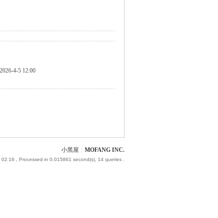
2026-4-5 12:00
小黑屋
|
MOFANG INC.
 02:16
, Processed in 0.015861 second(s), 14 queries .