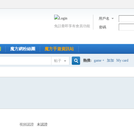
用戶名
免註冊即享有會員功能
密碼
到
魔方網粉絲團
魔方手遊資訊站
熱搜:
game +
加加
My card
帖子
搜
索
視頻認證
未認證