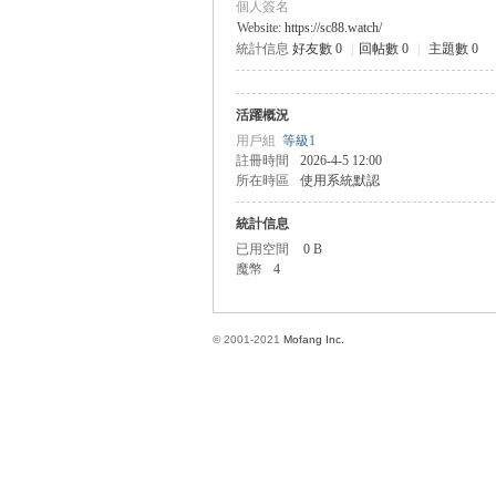
個人簽名
Website:
https://sc88.watch/
統計信息
好友數 0
|
回帖數 0
|
主題數 0
方
活躍概況
用戶組
等級1
註冊時間
2026-4-5 12:00
所在時區
使用系統默認
統計信息
已用空間
0 B
魔幣
4
網
© 2001-2021
Mofang Inc.