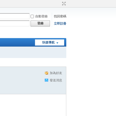
自動登錄
找回密碼
登錄
立即註冊
快捷導航
加為好友
發送消息