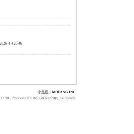
2026-4-4 20:46
小黑屋
|
MOFANG INC.
 16:50
, Processed in 0.020916 second(s), 14 queries .