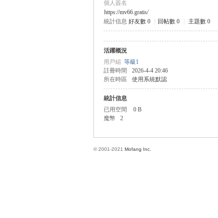
個人簽名
https://mv66.gratis/
統計信息
好友數 0
|
回帖數 0
|
主題數 0
方
活躍概況
用戶組
等級1
註冊時間
2026-4-4 20:46
所在時區
使用系統默認
統計信息
已用空間
0 B
魔幣
2
網
© 2001-2021
Mofang Inc.