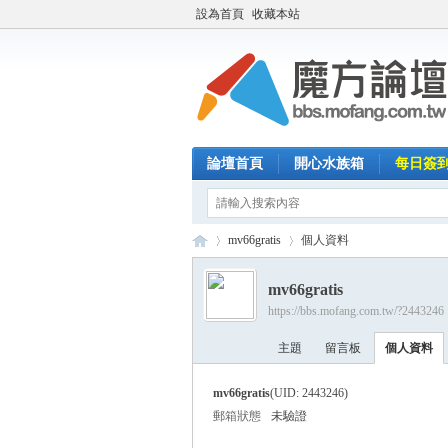
設為首頁
收藏本站
論壇首頁
開心水族箱
每日簽
mv66gratis
個人資料
mv66gratis
https://bbs.mofang.com.tw/?2443246
魔
›
›
主題
留言板
個人資料
mv66gratis
(UID: 2443246)
郵箱狀態
未驗證