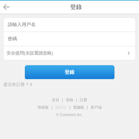
登錄
安全提問(未設置請忽略)
登錄
還沒有註冊？
首頁
|
登錄
|
註冊
簡易版
|
觸屏版
|
電腦版
|
客戶端
© Comsenz Inc.