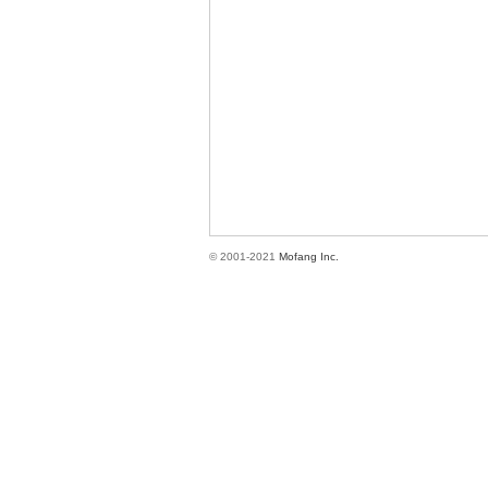
方
© 2001-2021
Mofang Inc.
網