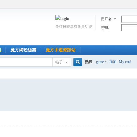
用戶名
免註冊即享有會員功能
密碼
到
魔方網粉絲團
魔方手遊資訊站
熱搜:
game +
加加
My card
帖子
搜
索