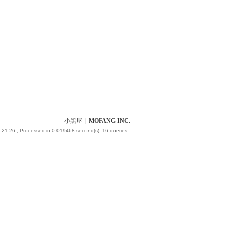
小黑屋
|
MOFANG INC.
 21:26
, Processed in 0.019468 second(s), 16 queries .