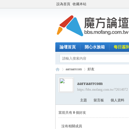
設為首頁
收藏本站
論壇首頁
開心水族箱
每日簽
aarraarrcom
好友
aarraarrcom
https://bbs.mofang.com.tw/?2614072
魔
›
›
主題
留言板
個人資料
當前共有
0
個好友
沒有相關成員