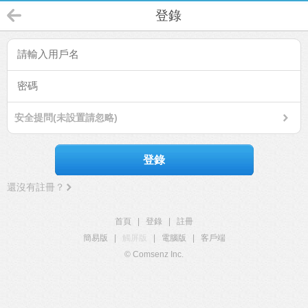
登錄
安全提問(未設置請忽略)
登錄
還沒有註冊？
首頁
|
登錄
|
註冊
簡易版
|
觸屏版
|
電腦版
|
客戶端
© Comsenz Inc.