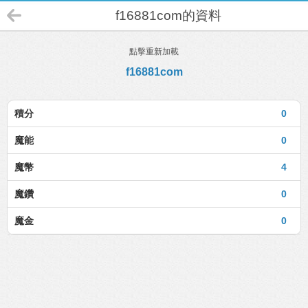
f16881com的資料
點擊重新加載
f16881com
積分
0
魔能
0
魔幣
4
魔鑽
0
魔金
0