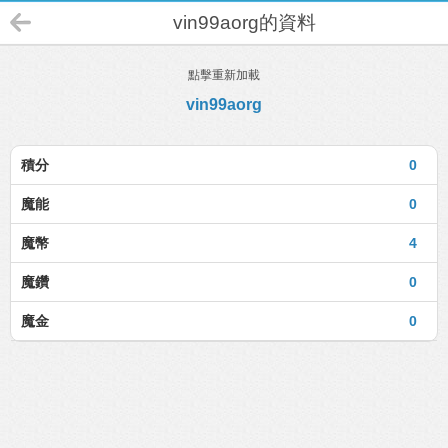
vin99aorg的資料
點擊重新加載
vin99aorg
積分
0
魔能
0
魔幣
4
魔鑽
0
魔金
0