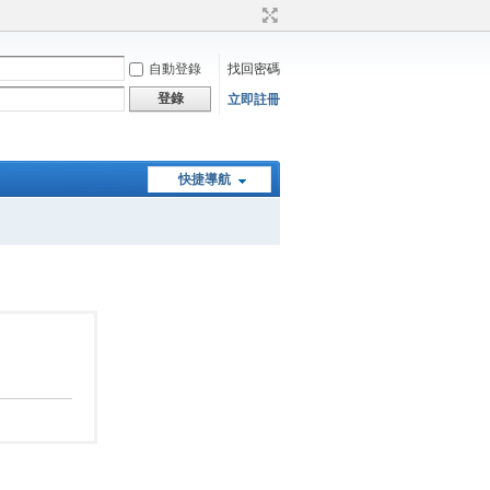
自動登錄
找回密碼
登錄
立即註冊
快捷導航