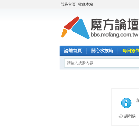
設為首頁
收藏本站
論壇首頁
開心水族箱
每日簽
請稍候...