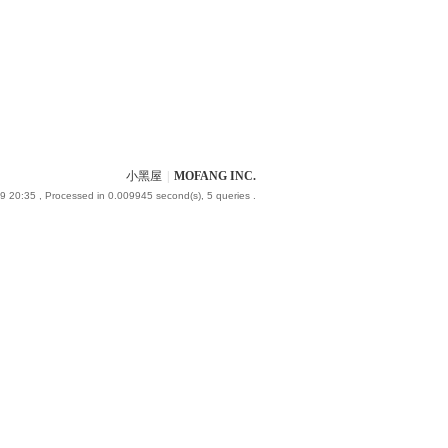
小黑屋
|
MOFANG INC.
9 20:35
, Processed in 0.009945 second(s), 5 queries .