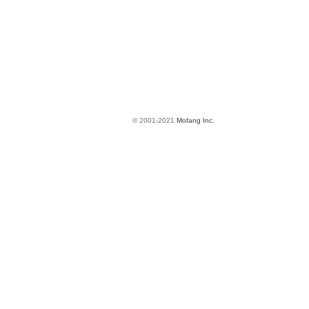
© 2001-2021
Mofang Inc.