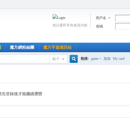
用戶名
免註冊即享有會員功能
密碼
到
魔方網粉絲團
魔方手遊資訊站
熱搜:
game +
加加
My card
帖子
搜
索
請先登錄後才能繼續瀏覽