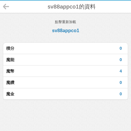
sv88appco1的資料
點擊重新加載
sv88appco1
積分
0
魔能
0
魔幣
4
魔鑽
0
魔金
0