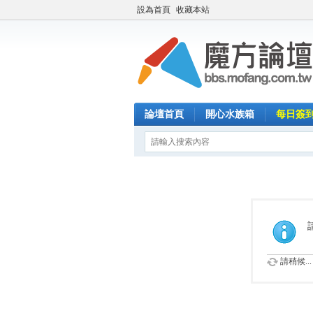
設為首頁
收藏本站
論壇首頁
開心水族箱
每日簽
請稍候...