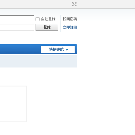
自動登錄
找回密碼
登錄
立即註冊
快捷導航