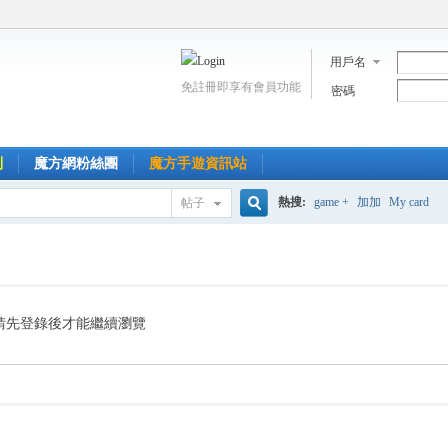
用戶名
免註冊即享有會員功能
密碼
到
魔方網粉絲團
魔方手遊資訊站
熱搜:
game +
加加
My card
帖子
搜
索
請先登錄後才能繼續瀏覽