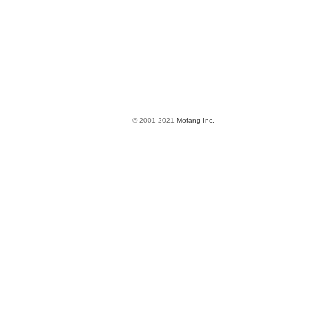
© 2001-2021
Mofang Inc.