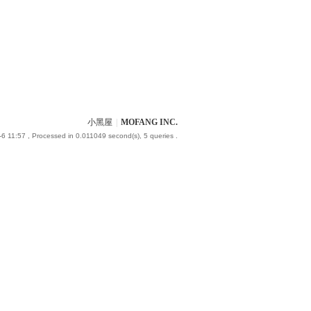
小黑屋
|
MOFANG INC.
6 11:57
, Processed in 0.011049 second(s), 5 queries .