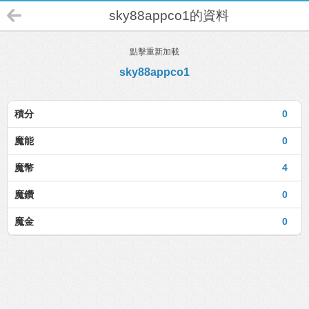
sky88appco1的資料
點擊重新加載
sky88appco1
積分
0
魔能
0
魔幣
4
魔鑽
0
魔金
0