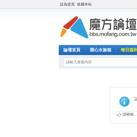
設為首頁
收藏本站
論壇首頁
開心水族箱
每日簽
請稍候...