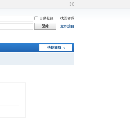
自動登錄
找回密碼
登錄
立即註冊
快捷導航