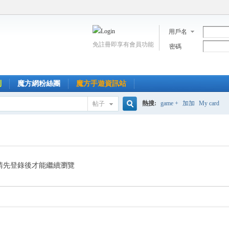
用戶名
免註冊即享有會員功能
密碼
到
魔方網粉絲團
魔方手遊資訊站
熱搜:
game +
加加
My card
帖子
搜
索
請先登錄後才能繼續瀏覽