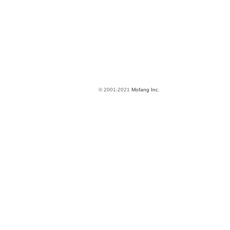
© 2001-2021
Mofang Inc.