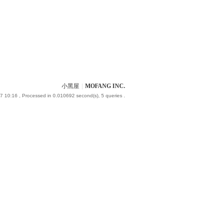
小黑屋
|
MOFANG INC.
7 10:16
, Processed in 0.010692 second(s), 5 queries .