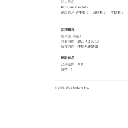
個人簽名
https://uu88.mobile/
統計信息
好友數 0
|
回帖數 0
|
主題數 0
方
活躍概況
用戶組
等級1
註冊時間
2026-4-2 03:16
所在時區
使用系統默認
統計信息
已用空間
0 B
魔幣
4
網
© 2001-2021
Mofang Inc.