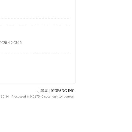
2026-4-2 03:16
小黑屋
|
MOFANG INC.
 19:34
, Processed in 0.017546 second(s), 14 queries .