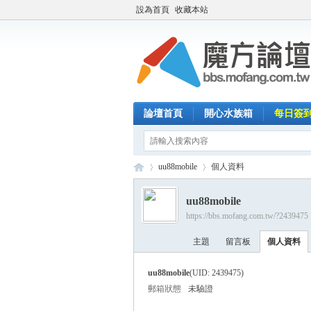
設為首頁
收藏本站
論壇首頁
開心水族箱
每日簽
uu88mobile
個人資料
uu88mobile
https://bbs.mofang.com.tw/?2439475
魔
›
›
主題
留言板
個人資料
uu88mobile
(UID: 2439475)
郵箱狀態
未驗證