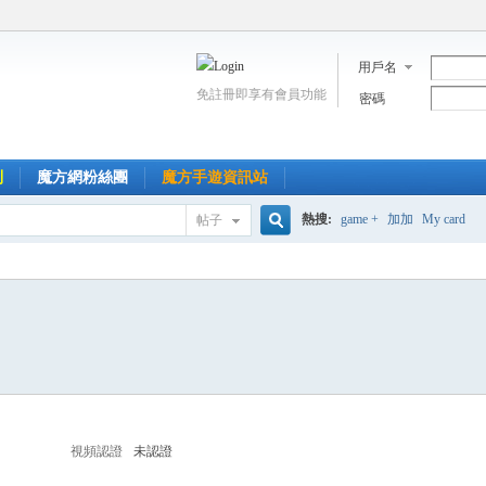
用戶名
免註冊即享有會員功能
密碼
到
魔方網粉絲團
魔方手遊資訊站
熱搜:
game +
加加
My card
帖子
搜
索
視頻認證
未認證