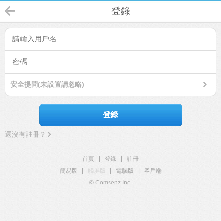
登錄
安全提問(未設置請忽略)
登錄
還沒有註冊？
首頁
|
登錄
|
註冊
簡易版
|
觸屏版
|
電腦版
|
客戶端
© Comsenz Inc.