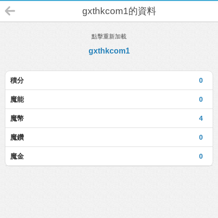
gxthkcom1的資料
點擊重新加載
gxthkcom1
積分
0
魔能
0
魔幣
4
魔鑽
0
魔金
0