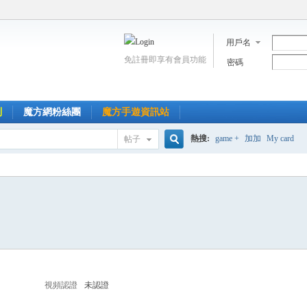
用戶名
免註冊即享有會員功能
密碼
到
魔方網粉絲團
魔方手遊資訊站
熱搜:
game +
加加
My card
帖子
搜
索
視頻認證
未認證