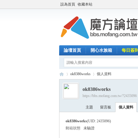
設為首頁
收藏本站
論壇首頁
開心水族箱
每日簽
ok8386works
個人資料
ok8386works
https://bbs.mofang.com.tw/?2435096
魔
›
›
主題
留言板
個人資料
ok8386works
(UID: 2435096)
郵箱狀態
未驗證