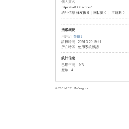
個人簽名
https://ok8386.works/
統計信息
好友數 0
|
回帖數 0
|
主題數 0
方
活躍概況
用戶組
等級1
註冊時間
2026-3-29 19:44
所在時區
使用系統默認
統計信息
已用空間
0 B
魔幣
4
網
© 2001-2021
Mofang Inc.