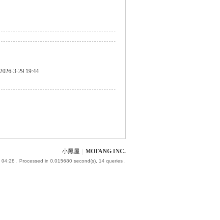
2026-3-29 19:44
小黑屋
|
MOFANG INC.
 04:28
, Processed in 0.015680 second(s), 14 queries .