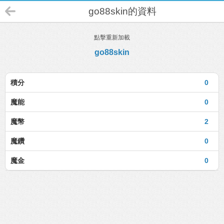
go88skin的資料
點擊重新加載
go88skin
積分
0
魔能
0
魔幣
2
魔鑽
0
魔金
0