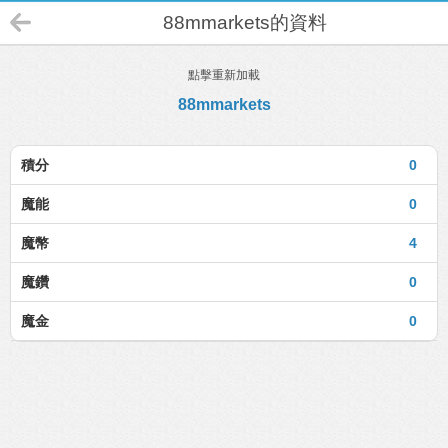
88mmarkets的資料
點擊重新加載
88mmarkets
積分
0
魔能
0
魔幣
4
魔鑽
0
魔金
0