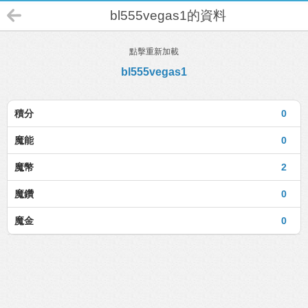
bl555vegas1的資料
點擊重新加載
bl555vegas1
積分
0
魔能
0
魔幣
2
魔鑽
0
魔金
0