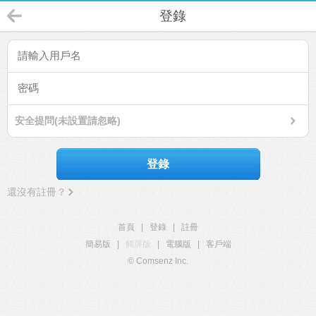
登錄
安全提問(未設置請忽略)
登錄
還沒有註冊？
首頁
|
登錄
|
註冊
簡易版
|
觸屏版
|
電腦版
|
客戶端
© Comsenz Inc.