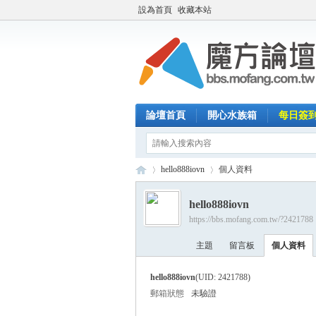
設為首頁
收藏本站
論壇首頁
開心水族箱
每日簽
hello888iovn
個人資料
hello888iovn
https://bbs.mofang.com.tw/?2421788
魔
›
›
主題
留言板
個人資料
hello888iovn
(UID: 2421788)
郵箱狀態
未驗證