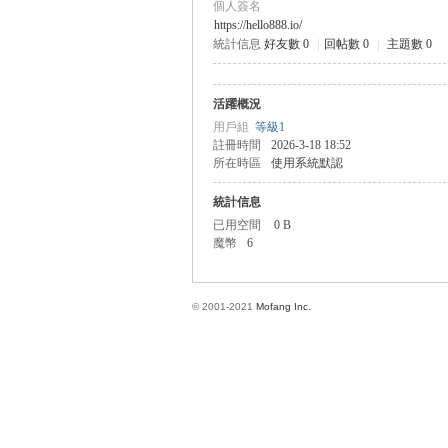
個人簽名
https://hello888.io/
統計信息
好友數 0
|
回帖數 0
|
主題數 0
方
活躍概況
用戶組
等級1
註冊時間
2026-3-18 18:52
所在時區
使用系統默認
統計信息
已用空間
0 B
魔幣
6
網
© 2001-2021
Mofang Inc.