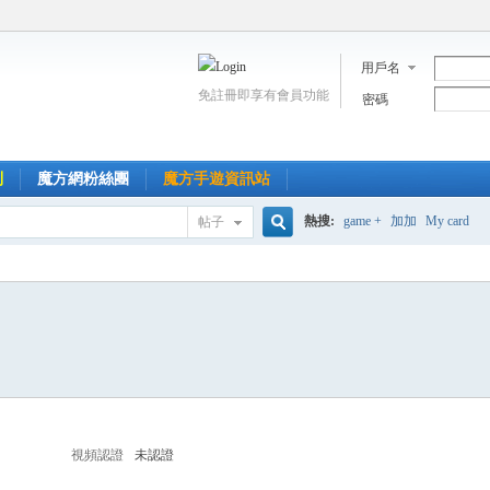
用戶名
免註冊即享有會員功能
密碼
到
魔方網粉絲團
魔方手遊資訊站
熱搜:
game +
加加
My card
帖子
搜
索
視頻認證
未認證