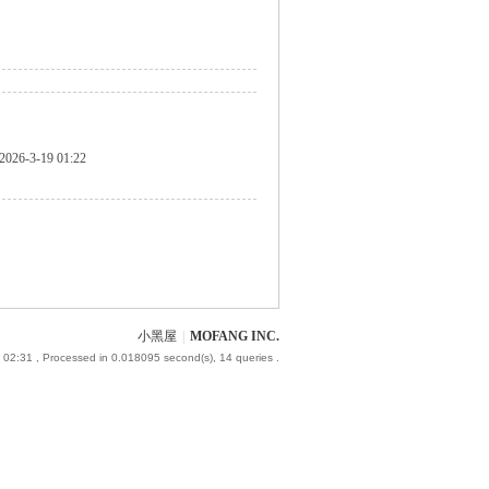
2026-3-19 01:22
小黑屋
|
MOFANG INC.
 02:31
, Processed in 0.018095 second(s), 14 queries .