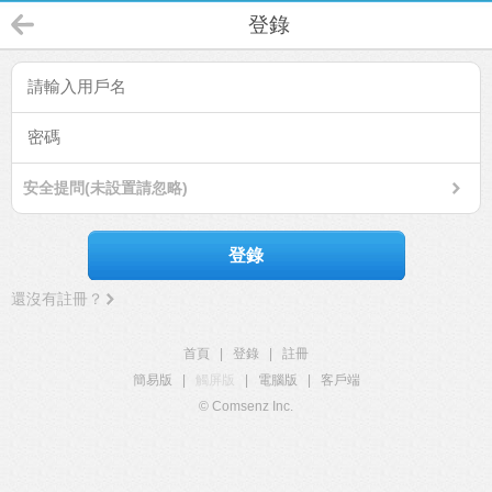
登錄
安全提問(未設置請忽略)
登錄
還沒有註冊？
首頁
|
登錄
|
註冊
簡易版
|
觸屏版
|
電腦版
|
客戶端
© Comsenz Inc.