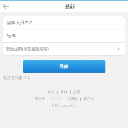
登錄
安全提問(未設置請忽略)
登錄
還沒有註冊？
首頁
|
登錄
|
註冊
簡易版
|
觸屏版
|
電腦版
|
客戶端
© Comsenz Inc.