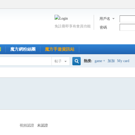
用戶名
免註冊即享有會員功能
密碼
到
魔方網粉絲團
魔方手遊資訊站
熱搜:
game +
加加
My card
帖子
搜
索
視頻認證
未認證