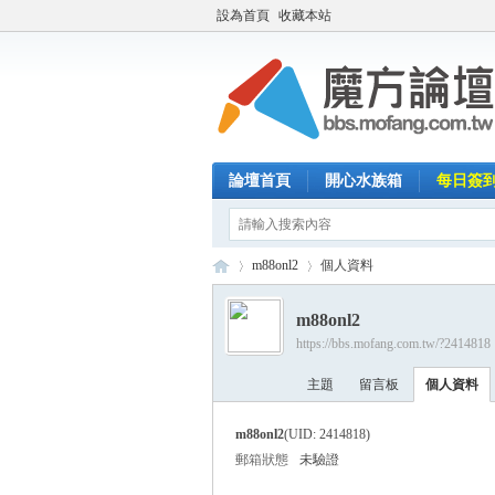
設為首頁
收藏本站
論壇首頁
開心水族箱
每日簽
m88onl2
個人資料
m88onl2
https://bbs.mofang.com.tw/?2414818
魔
›
›
主題
留言板
個人資料
m88onl2
(UID: 2414818)
郵箱狀態
未驗證