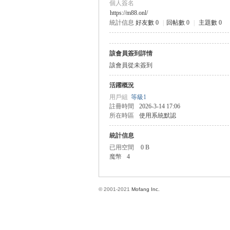
個人簽名
https://m88.onl/
統計信息
好友數 0
|
回帖數 0
|
主題數 0
方
該會員簽到詳情
該會員從未簽到
活躍概況
用戶組
等級1
註冊時間
2026-3-14 17:06
所在時區
使用系統默認
統計信息
網
已用空間
0 B
魔幣
4
© 2001-2021
Mofang Inc.