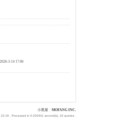
2026-3-14 17:06
小黑屋
|
MOFANG INC.
 22:16
, Processed in 0.020441 second(s), 16 queries .