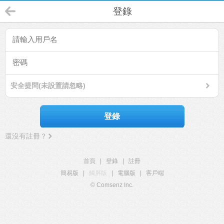
登錄
安全提問(未設置請忽略)
登錄
還沒有註冊？
首頁
|
登錄
|
註冊
簡易版
|
觸屏版
|
電腦版
|
客戶端
© Comsenz Inc.