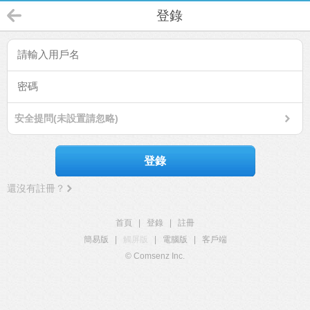
登錄
安全提問(未設置請忽略)
登錄
還沒有註冊？
首頁
|
登錄
|
註冊
簡易版
|
觸屏版
|
電腦版
|
客戶端
© Comsenz Inc.