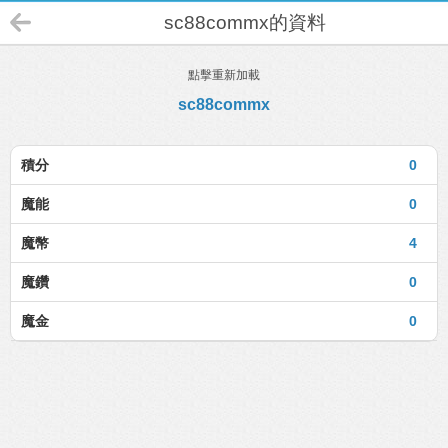
sc88commx的資料
點擊重新加載
sc88commx
積分
0
魔能
0
魔幣
4
魔鑽
0
魔金
0