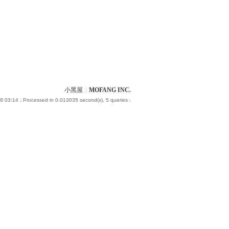
小黑屋
|
MOFANG INC.
8 03:14
, Processed in 0.013035 second(s), 5 queries .