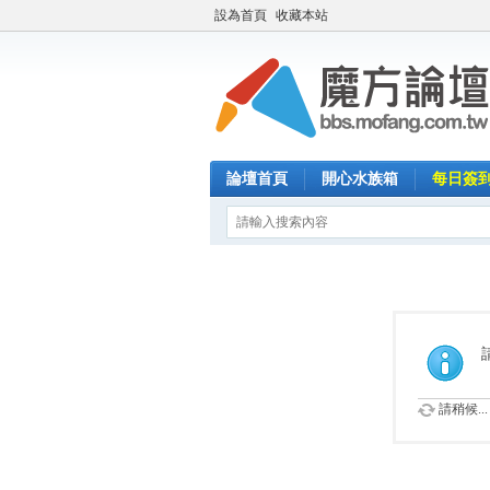
設為首頁
收藏本站
論壇首頁
開心水族箱
每日簽
請稍候...