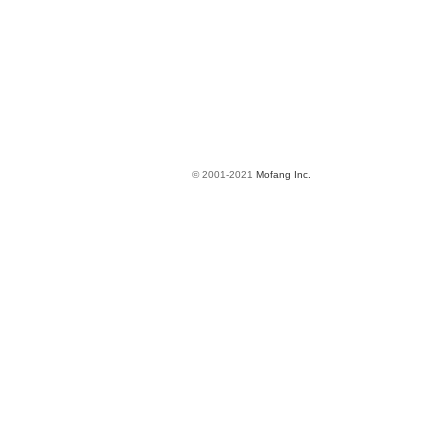
© 2001-2021
Mofang Inc.