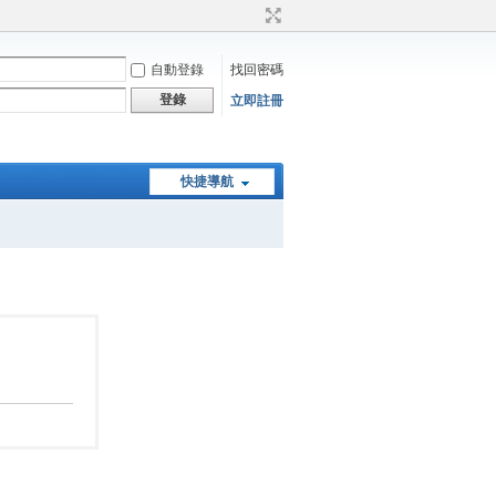
自動登錄
找回密碼
登錄
立即註冊
快捷導航