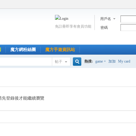
用戶名
免註冊即享有會員功能
密碼
到
魔方網粉絲團
魔方手遊資訊站
熱搜:
game +
加加
My card
帖子
搜
索
請先登錄後才能繼續瀏覽