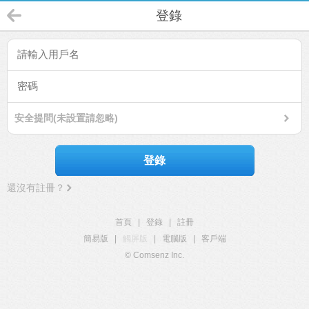
登錄
安全提問(未設置請忽略)
登錄
還沒有註冊？
首頁
|
登錄
|
註冊
簡易版
|
觸屏版
|
電腦版
|
客戶端
© Comsenz Inc.