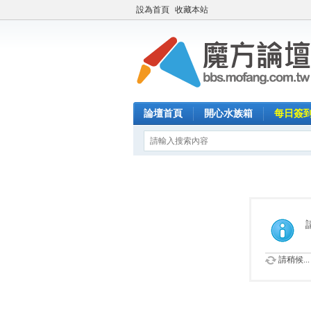
設為首頁
收藏本站
論壇首頁
開心水族箱
每日簽
請稍候...