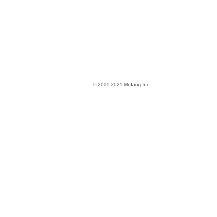
© 2001-2021
Mofang Inc.