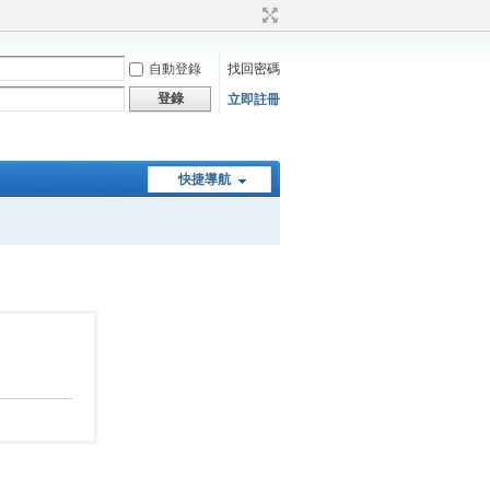
自動登錄
找回密碼
登錄
立即註冊
快捷導航