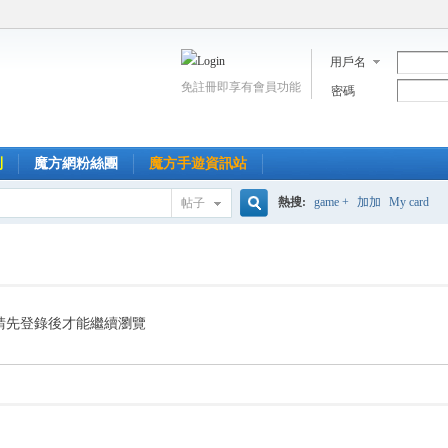
用戶名
免註冊即享有會員功能
密碼
到
魔方網粉絲團
魔方手遊資訊站
熱搜:
game +
加加
My card
帖子
搜
索
請先登錄後才能繼續瀏覽