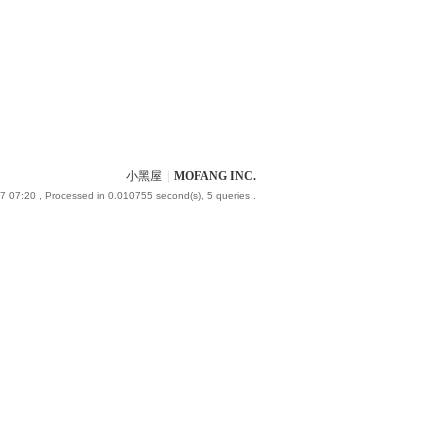
小黑屋
|
MOFANG INC.
7 07:20
, Processed in 0.010755 second(s), 5 queries .