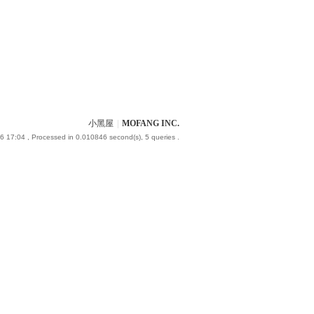
小黑屋
|
MOFANG INC.
6 17:04
, Processed in 0.010846 second(s), 5 queries .