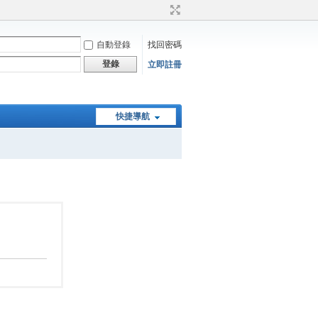
自動登錄
找回密碼
登錄
立即註冊
快捷導航