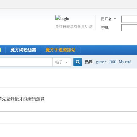
用戶名
免註冊即享有會員功能
密碼
到
魔方網粉絲團
魔方手遊資訊站
熱搜:
game +
加加
My card
帖子
搜
索
請先登錄後才能繼續瀏覽