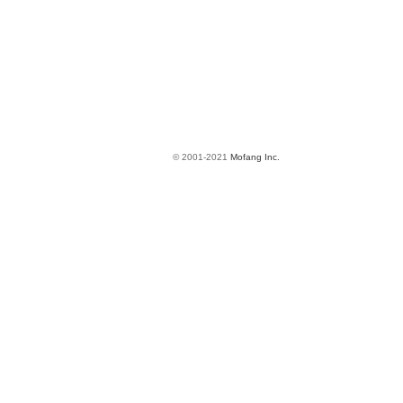
© 2001-2021
Mofang Inc.