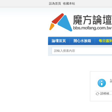
設為首頁
收藏本站
論壇首頁
開心水族箱
每日簽
請稍候...