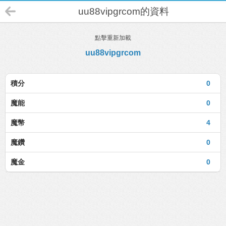
uu88vipgrcom的資料
點擊重新加載
uu88vipgrcom
積分
0
魔能
0
魔幣
4
魔鑽
0
魔金
0