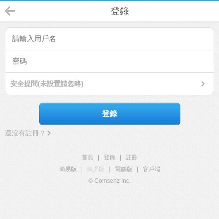
登錄
安全提問(未設置請忽略)
登錄
還沒有註冊？
首頁
|
登錄
|
註冊
簡易版
|
觸屏版
|
電腦版
|
客戶端
© Comsenz Inc.