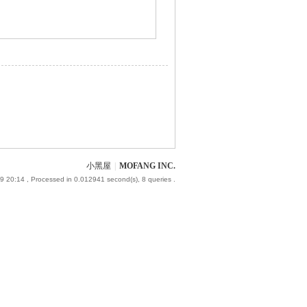
小黑屋
|
MOFANG INC.
9 20:14
, Processed in 0.012941 second(s), 8 queries .