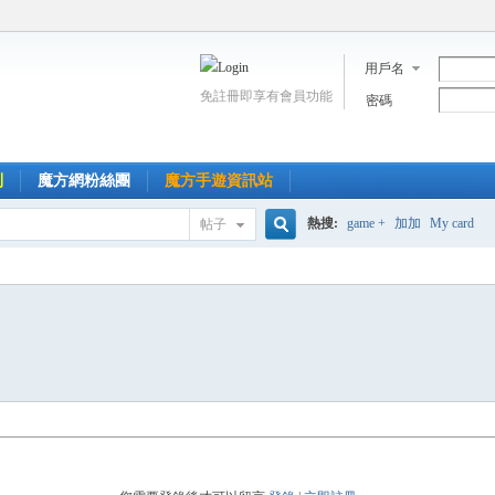
用戶名
免註冊即享有會員功能
密碼
到
魔方網粉絲團
魔方手遊資訊站
熱搜:
game +
加加
My card
帖子
搜
索