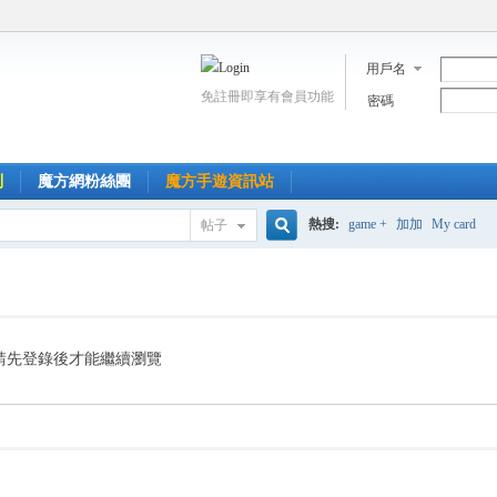
用戶名
免註冊即享有會員功能
密碼
到
魔方網粉絲團
魔方手遊資訊站
熱搜:
game +
加加
My card
帖子
搜
索
請先登錄後才能繼續瀏覽