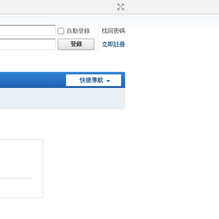
自動登錄
找回密碼
登錄
立即註冊
快捷導航