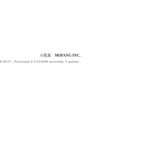
小黑屋
|
MOFANG INC.
8 06:07
, Processed in 0.010496 second(s), 5 queries .