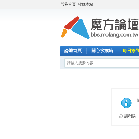
設為首頁
收藏本站
論壇首頁
開心水族箱
每日簽
請稍候...