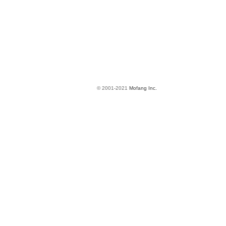
© 2001-2021
Mofang Inc.