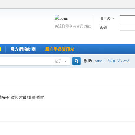
用戶名
免註冊即享有會員功能
密碼
到
魔方網粉絲團
魔方手遊資訊站
熱搜:
game +
加加
My card
帖子
搜
索
請先登錄後才能繼續瀏覽