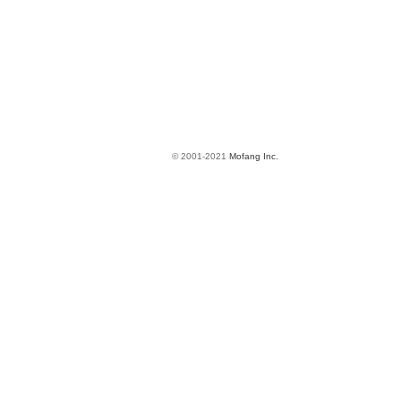
© 2001-2021
Mofang Inc.