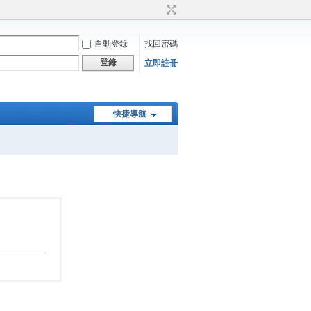
自動登錄
找回密碼
登錄
立即註冊
快捷導航