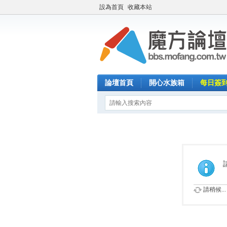
設為首頁
收藏本站
論壇首頁
開心水族箱
每日簽
請稍候...