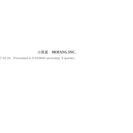
小黑屋
|
MOFANG INC.
7 03:24
, Processed in 0.010840 second(s), 5 queries .