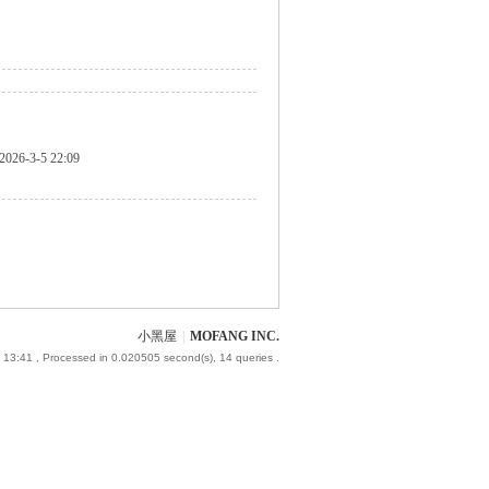
2026-3-5 22:09
小黑屋
|
MOFANG INC.
 13:41
, Processed in 0.020505 second(s), 14 queries .