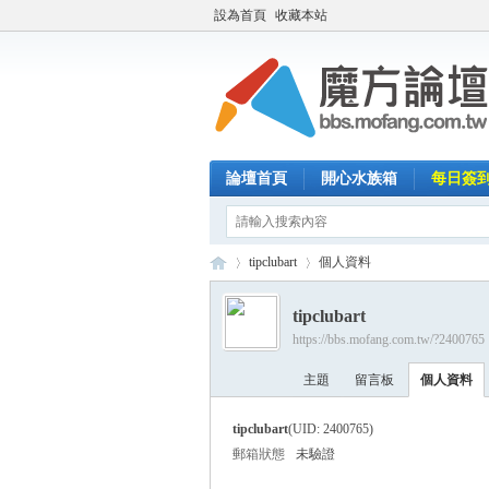
設為首頁
收藏本站
論壇首頁
開心水族箱
每日簽
tipclubart
個人資料
tipclubart
https://bbs.mofang.com.tw/?2400765
魔
›
›
主題
留言板
個人資料
tipclubart
(UID: 2400765)
郵箱狀態
未驗證