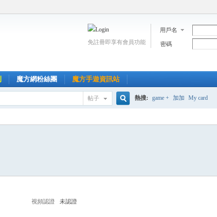
用戶名
免註冊即享有會員功能
密碼
到
魔方網粉絲團
魔方手遊資訊站
熱搜:
game +
加加
My card
帖子
搜
索
視頻認證
未認證