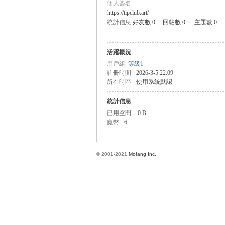
個人簽名
https://tipclub.art/
統計信息
好友數 0
|
回帖數 0
|
主題數 0
方
活躍概況
用戶組
等級1
註冊時間
2026-3-5 22:09
所在時區
使用系統默認
統計信息
已用空間
0 B
魔幣
6
網
© 2001-2021
Mofang Inc.