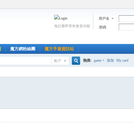
用戶名
免註冊即享有會員功能
密碼
到
魔方網粉絲團
魔方手遊資訊站
熱搜:
game +
加加
My card
帖子
搜
索