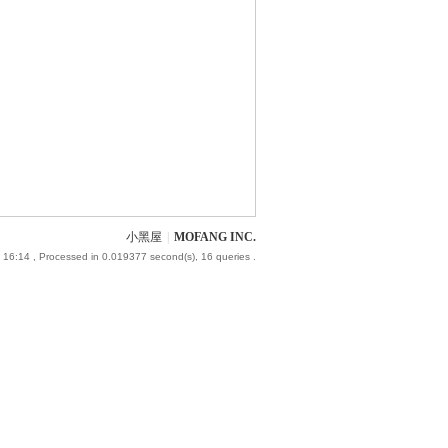
小黑屋
|
MOFANG INC.
 16:14
, Processed in 0.019377 second(s), 16 queries .