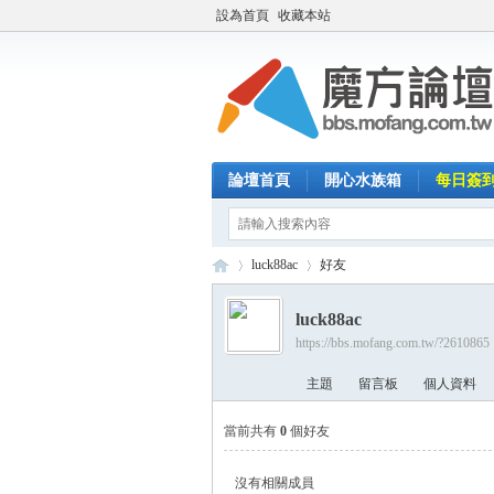
設為首頁
收藏本站
論壇首頁
開心水族箱
每日簽
luck88ac
好友
luck88ac
https://bbs.mofang.com.tw/?2610865
魔
›
›
主題
留言板
個人資料
當前共有
0
個好友
沒有相關成員