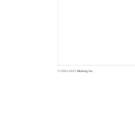
方
© 2001-2021
Mofang Inc.
網