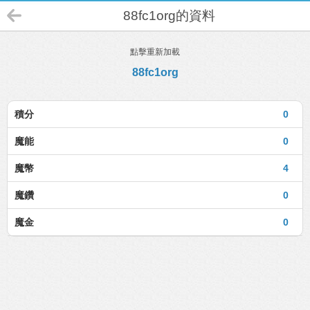
88fc1org的資料
點擊重新加載
88fc1org
積分
0
魔能
0
魔幣
4
魔鑽
0
魔金
0