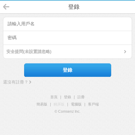
登錄
安全提問(未設置請忽略)
登錄
還沒有註冊？
首頁
|
登錄
|
註冊
簡易版
|
觸屏版
|
電腦版
|
客戶端
© Comsenz Inc.